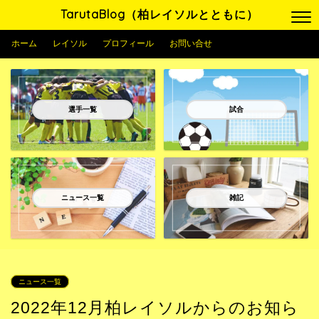
TarutaBlog（柏レイソルとともに）
ホーム
レイソル
プロフィール
お問い合せ
選手一覧
試合
ニュース一覧
雑記
ニュース一覧
2022年12月柏レイソルからのお知ら