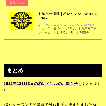
お知らせ情報｜柏レイソル Officia
l Site
https://www.reysol.co.jp/news/event/035422.html
ニュース一覧のページです。千葉県柏市を
ホームタウンとする、Jリーグ加盟の「柏
レイソル」の公式サイトです。試合結果、
スケジュール、チケット、チーム情報をい
ち早くお届けします。
まとめ
2022年12月23日の柏レイソルのお知らせ
をまとめまし
た。
2023シーズンの開幕戦の対戦相手が決まりましたね。