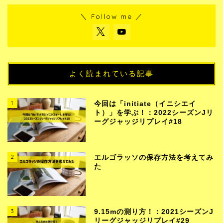
＼ Follow me ／
よく読まれている記事
1
今回は「initiate（イニシエイ
ト）」を学ぶ！：2022シーズンJリ
ーグジャッジリプレイ#18
2
エルゴラッソの保存方法を考えてみ
た
3
9.15mの測り方！：2021シーズンJ
リーグジャッジリプレイ#29