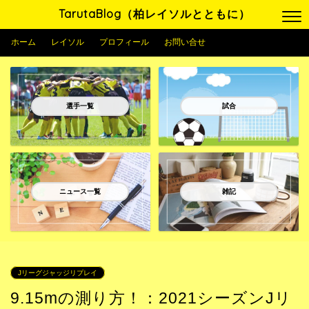
TarutaBlog（柏レイソルとともに）
ホーム
レイソル
プロフィール
お問い合せ
選手一覧
試合
ニュース一覧
雑記
Jリーグジャッジリプレイ
9.15mの測り方！：2021シーズンJリ