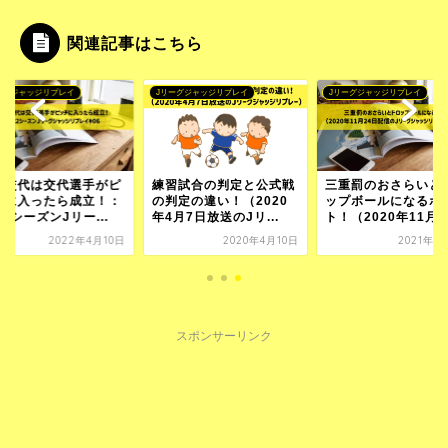
関連記事はこちら
ーグジャッジリプレイ
Jリーグジャッジリプレイ
Jリーグジャッジリプレイ
手交代は交代選手がピ
練習試合の判定と公式戦
三重罰のおさらいと
チに入ったら成立！：
の判定の違い！（2020
ップボールになるポ
22シーズンJリー...
年4月7日放送のJリ...
ト！（2020年11月..
2022年4月10日
2020年4月10日
2021年1
スポンサーリンク