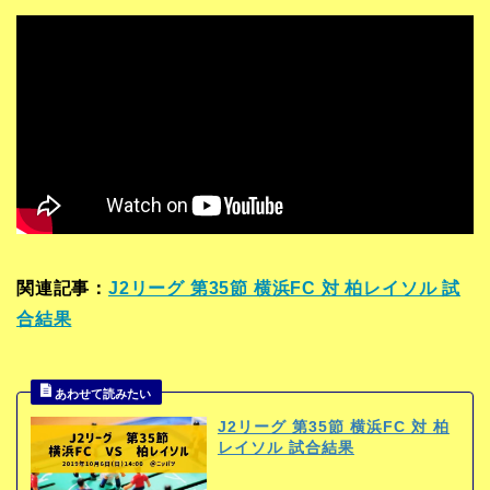
関連記事：
J2リーグ 第35節 横浜FC 対 柏レイソル 試
合結果
J2リーグ 第35節 横浜FC 対 柏
レイソル 試合結果