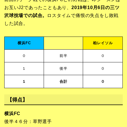
お互いJ2であったこともあり、
2019年10月6日の三ツ
沢球技場での試合。
ロスタイムで痛恨の失点をし敗戦
した試合。
横浜FC
柏レイソル
０
前半
０
１
後半
０
１
合計
０
【得点】
横浜FC
後半４６分：草野選手