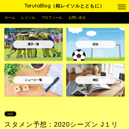
TarutaBlog（柏レイソルとともに）
ホーム
レイソル
プロフィール
お問い合せ
選手一覧
試合
ニュース一覧
雑記
試合
スタメン予想：2020シーズン J１リ