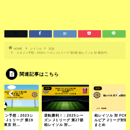
HOME
レイソル
試合
スタメン予想：2020シーズン J１リーグ 第3節 柏レイソル 対 横浜FC
関連記事はこちら
試合
試合
転勝利！：2025シー
柏レイソル 対 FC町田ゼ
スタメン予想：202
 J１リーグ 第27節
ルビア Jリーグ対戦成績
ーズン J１リーグ 第
イソル 対...
まとめ
節 FC東京 対...