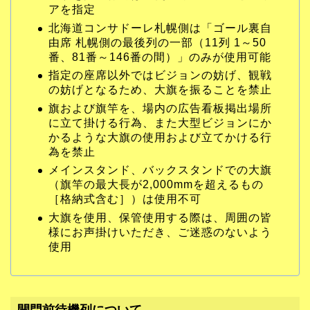
アを指定
北海道コンサドーレ札幌側は「ゴール裏自
由席 札幌側の最後列の一部（11列 1～50
番、81番～146番の間）」のみが使用可能
指定の座席以外ではビジョンの妨げ、観戦
の妨げとなるため、大旗を振ることを禁止
旗および旗竿を、場内の広告看板掲出場所
に立て掛ける行為、また大型ビジョンにか
かるような大旗の使用および立てかける行
為を禁止
メインスタンド、バックスタンドでの大旗
（旗竿の最大長が2,000mmを超えるもの
［格納式含む］）は使用不可
大旗を使用、保管使用する際は、周囲の皆
様にお声掛けいただき、ご迷惑のないよう
使用
開門前待機列について