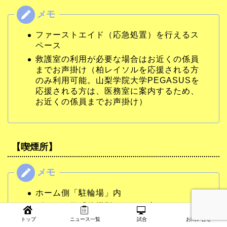
ファーストエイド（応急処置）を行えるス
ペース
救護室の利用が必要な場合はお近くの係員
までお声掛け（柏レイソルを応援される方
のみ利用可能。山梨学院大学PEGASUSを
応援される方は、医務室に案内するため、
お近くの係員までお声掛け）
【喫煙所】
ホーム側「駐輪場」内
ビジター側「待機列エリア」内
「紙巻たばこ･加熱式たばこ」ともに喫煙可
トップ
ニュース一覧
試合
お問い合せ