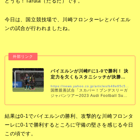
どうも！Taruta（たるた）です。
今日は、国立競技場で、川崎フロンターレとバイエル
ンの試合が行われましたね。
バイエルンが川崎Fに1-0で勝利！ 決
定力を欠くもスタニシッチが決勝点
【国際親善試…
https://news.yahoo.co.jp/articles/b48e65c54e12b4d52a87d82d8bbb940f9d56538a
国際親善試合「スカパー！ブンデスリーガ
ジャパンツアー2023 Audi Football Sum
mit」の川崎フロンターレvsバイエルンが2
9日に国立競技場で行われ、0-1でバイエル
ンが勝利した。
結果は0-1でバイエルンの勝利、攻撃的な川崎フロンタ
ーレに0-1で勝利するところに守備の堅さを感じる今日
この頃です。