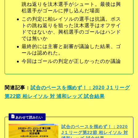
跳ね返りを汰木選手がシュート。最後は興
梠選手がゴールに押し込んだ場面
この判定に柏レイソルの選手は抗議。ポス
トの跳ね返りを狙った汰木選手はオフサイ
ドではないか、興梠選手のゴールはハンド
では無いか
最終的には主審と副審が議論した結果、ゴ
ールは認めれた。
今回はゴールの判定が正しかったのか議論
関連記事：
試合のペースを掴めず！：2020 J１リーグ
第22節 柏レイソル 対 浦和レッズ 試合結果
試合のペースを掴めず！：2020
J１リーグ第22節 柏レイソル 対