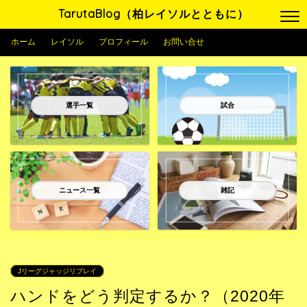
TarutaBlog（柏レイソルとともに）
ホーム
レイソル
プロフィール
お問い合せ
選手一覧
試合
ニュース一覧
雑記
Jリーグジャッジリプレイ
ハンドをどう判定するか？（2020年