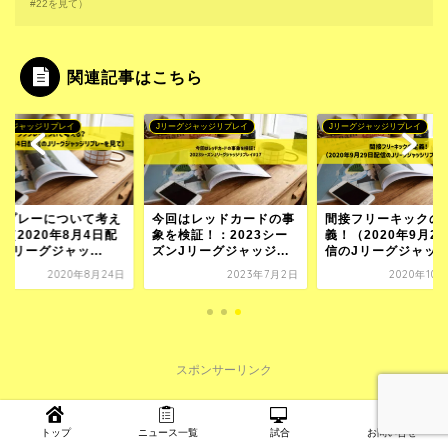
#22を見て）
関連記事はこちら
ーグジャッジリプレイ
Jリーグジャッジリプレイ
Jリーグジャッジリプレイ
フプレーについて考え
今回はレッドカードの事
間接フリーキックの
（2020年8月4日配
象を検証！：2023シー
義！（2020年9月2
Jリーグジャッ...
ズンJリーグジャッジ...
信のJリーグジャッ..
2020年8月24日
2023年7月2日
2020年10
スポンサーリンク
トップ
ニュース一覧
試合
お問い合せ