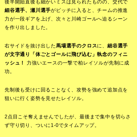
後半開始直後も細かいミスは見られたものの、交代で
細谷選手、瀬川選手
がピッチに入ると、チームの推進
力が一段ギアを上げ、次々と川崎ゴールへ迫るシーン
を作り出しました。
右サイドを抜け出した
馬場選手のクロス
に、
細谷選手
が文字通り「体ごとゴールに飛び込む」執念のフィニ
ッシュ！
力強いエースの一撃で柏レイソルが先制に成
功。
先制後も受けに回ることなく、攻勢を強めて追加点を
狙いに行く姿勢を見せたレイソル。
2点目こそ奪えませんでしたが、最後まで集中を切らさ
ず守り切り、ついに1-0でタイムアップ。