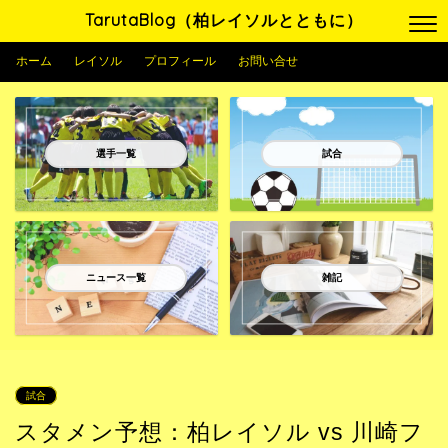
TarutaBlog（柏レイソルとともに）
ホーム
レイソル
プロフィール
お問い合せ
選手一覧
試合
ニュース一覧
雑記
試合
スタメン予想：柏レイソル vs 川崎フ