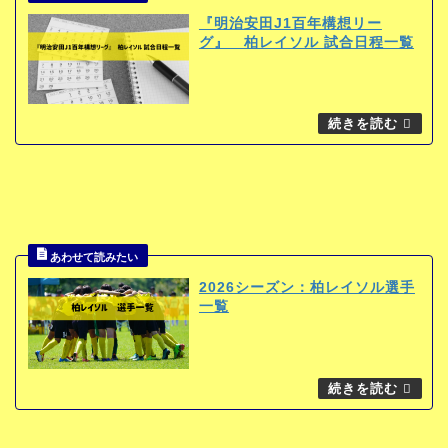
『明治安田J1百年構想リー
グ』 柏レイソル 試合日程一覧
2026シーズン：柏レイソル選手
一覧