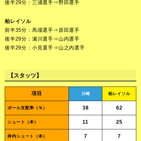
後半29分：三浦選手⇒野田選手
柏レイソル
前半35分：馬場選手⇒原田選手
後半29分：瀬川選手⇒山内選手
後半29分：小見選手⇒山之内選手
【スタッツ】
項目
川崎
柏レイソル
38
62
ボール支配率（％）
11
25
シュート（本）
7
7
枠内シュート（本）