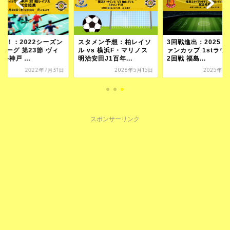
連勝！：2022シーズン
スタメン予想：柏レイソ
3回戦進出：2025 
リーグ 第23節 ヴィ
ル vs 横浜F・マリノス
ァンカップ 1stラウ
ル神戸 ...
明治安田J1百年...
2回戦 福島...
2022年7月31日
2026年5月15日
2025年4
スポンサーリンク