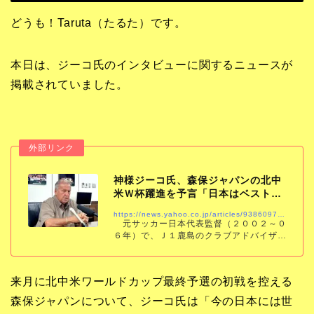
どうも！Taruta（たるた）です。
本日は、ジーコ氏のインタビューに関するニュースが
掲載されていました。
神様ジーコ氏、森保ジャパンの北中
米Ｗ杯躍進を予言「日本はベスト４
まで進むだろ…
https://news.yahoo.co.jp/articles/9386097d2ac5b32cffd323c32260efb5a7f28f94
元サッカー日本代表監督（２００２～０
６年）で、Ｊ１鹿島のクラブアドバイザー
を務めるジーコ氏（７３）が北中米Ｗ杯
（日本時間６月１２日開幕）に臨む日本代
表の躍進に太鼓判を押した。茨城・鹿嶋市
来月に北中米ワールドカップ最終予選の初戦を控える
内で８日、
森保ジャパンについて、ジーコ氏は「今の日本には世