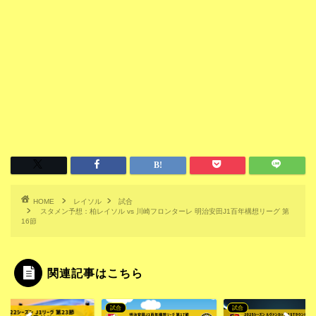
HOME
レイソル
試合
スタメン予想：柏レイソル vs 川崎フロンターレ 明治安田J1百年構想リーグ 第
16節
関連記事はこちら
試合
試合