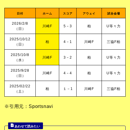
日付
ホーム
スコア
アウェイ
試合会場
2026/2/8
川崎F
5－3
柏
U等々力
（日）
2025/10/12
柏
4－1
川崎F
三協F柏
（日）
2025/10/8
川崎F
3－2
柏
U等々力
（水）
2025/9/28
川崎F
4－4
柏
U等々力
（日）
2025/02/22
柏
１－1
川崎F
三協F柏
（土）
※引用元：Sportsnavi