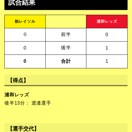
試合結果
柏レイソル
浦和レッズ
０
前半
0
後半
0
1
0
合計
1
【得点】
浦和レッズ
後半13分： 渡邊選手
【選手交代】