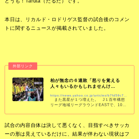
どうも！Taruta（たるた）です。
本日は、リカルド・ロドリゲス監督の試合後のコメン
トに関するニュースが掲載されていました。
柏が無念の６連敗「怒りを覚える
人々もいるかもしれませんけ
ど…」。リカルド監督…
https://news.yahoo.co.jp/articles/b7fd59c71e83c5d32c33abb5d474ee36e4c97f20
また黒星が１つ増えた。 J１百年構想
リーグ地域リーグラウンドEASTで、10
節・町田戦から５連敗の柏は、５月６日に
浦和とホームで対戦。58分に渡邊凌磨のヘ
ッド弾で失点。０－１で敗れ、これで６連
試合の内容自体は決して悪くなく、目指すべきサッカ
ーの形は見えているだけに、結果が伴わない現状はフ