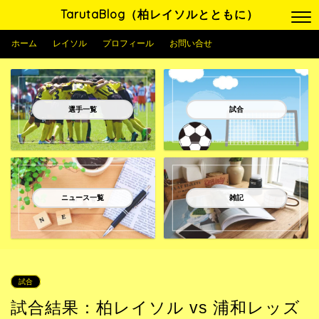
TarutaBlog（柏レイソルとともに）
ホーム
レイソル
プロフィール
お問い合せ
選手一覧
試合
ニュース一覧
雑記
試合
試合結果：柏レイソル vs 浦和レッズ