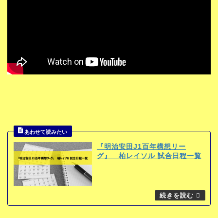
『明治安田J1百年構想リー
グ』 柏レイソル 試合日程一覧