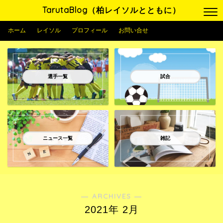
TarutaBlog（柏レイソルとともに）
ホーム
レイソル
プロフィール
お問い合せ
選手一覧
試合
ニュース一覧
雑記
― ARCHIVES ―
2021年 2月