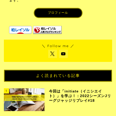
ます。
プロフィール
＼ Follow me ／
よく読まれている記事
1
今回は「initiate（イニシエイ
ト）」を学ぶ！：2022シーズンJリ
ーグジャッジリプレイ#18