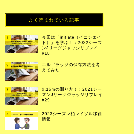
よく読まれている記事
今回は「initiate（イニシエイ
1
ト）」を学ぶ！：2022シーズ
ンJリーグジャッジリプレイ
#18
エルゴラッソの保存方法を考
2
えてみた
9.15mの測り方！：2021シー
3
ズンJリーグジャッジリプレイ
#29
2023シーズン柏レイソル移籍
4
情報