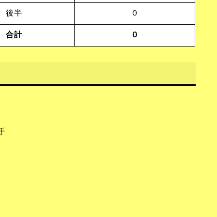
後半
０
合計
０
手