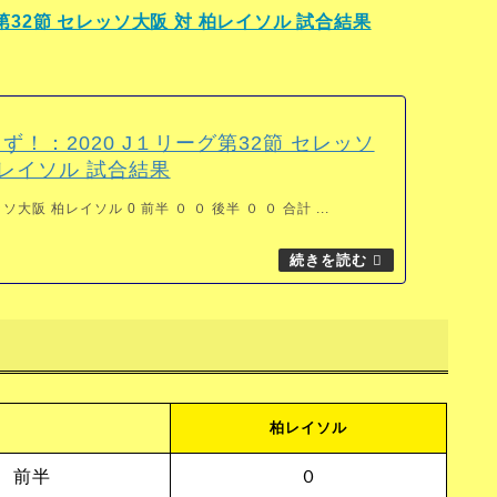
第32節 セレッソ大阪 対 柏レイソル 試合結果
ず！：2020 J１リーグ第32節 セレッソ
柏レイソル 試合結果
大阪 柏レイソル 0 前半 ０ ０ 後半 ０ ０ 合計 ...
柏レイソル
前半
０