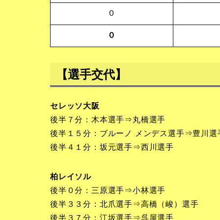
０
０
【選手交代】
セレッソ大阪
後半７分：木本選手⇒丸橋選手
後半１５分：ブルーノ メンデス選手⇒豊川選
後半４１分：坂元選手⇒西川選手
柏レイソル
後半０分：三原選手⇒小林選手
後半３３分：北爪選手⇒高橋（峻）選手
後半３７分：江坂選手⇒呉屋選手