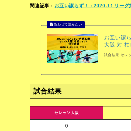
関連記事：
お互い譲らず！：2020 J１リーグ
お互い譲ら
大阪 対 
試合結果 セレッソ
試合結果
セレッソ大阪
0