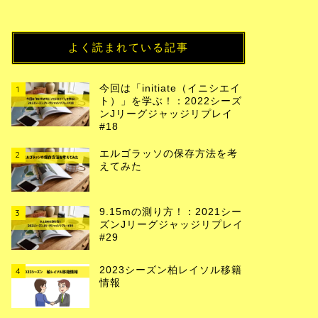
よく読まれている記事
今回は「initiate（イニシエイ
1
ト）」を学ぶ！：2022シーズ
ンJリーグジャッジリプレイ
#18
エルゴラッソの保存方法を考
2
えてみた
9.15mの測り方！：2021シー
3
ズンJリーグジャッジリプレイ
#29
2023シーズン柏レイソル移籍
4
情報