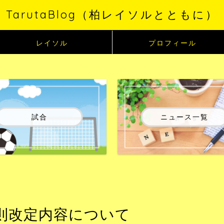
TarutaBlog（柏レイソルとともに）
レイソル
プロフィール
試合
ニュース一覧
技規則改定内容について