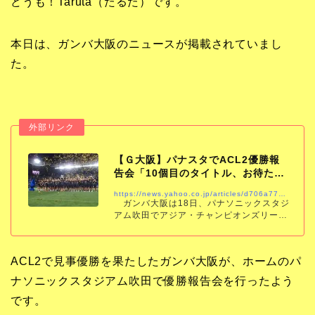
どうも！Taruta（たるた）です。
本日は、ガンバ大阪のニュースが掲載されていまし
た。
【Ｇ大阪】パナスタでACL2優勝報
告会「10個目のタイトル、お待たせ
しました！」中…
https://news.yahoo.co.jp/articles/d706a771d1facac7e951cc389b4478277f7471ab
ガンバ大阪は18日、パナソニックスタジ
アム吹田でアジア・チャンピオンズリーグ
2（ACL2）の優勝報告会を行った。 16
日（日本時間17日）にサウジアラビア・リ
ヤドでアルナスル（サウジアラビア）
ACL2で見事優勝を果たしたガンバ大阪が、ホームのパ
ナソニックスタジアム吹田で優勝報告会を行ったよう
です。