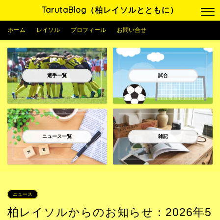
TarutaBlog（柏レイソルとともに）
ホーム
レイソル
プロフィール
お問い合せ
選手一覧
試合
ニュース一覧
雑記
ニュース
柏レイソルからのお知らせ：2026年5