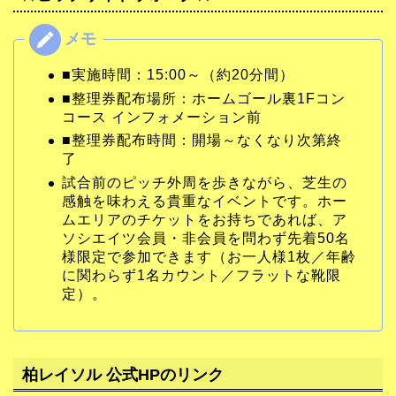
■実施時間：15:00～（約20分間）
■整理券配布場所：ホームゴール裏1Fコン
コース インフォメーション前
■整理券配布時間：開場～なくなり次第終
了
試合前のピッチ外周を歩きながら、芝生の
感触を味わえる貴重なイベントです。ホー
ムエリアのチケットをお持ちであれば、ア
ソシエイツ会員・非会員を問わず先着50名
様限定で参加できます（お一人様1枚／年齢
に関わらず1名カウント／フラットな靴限
定）。
柏レイソル 公式HPのリンク