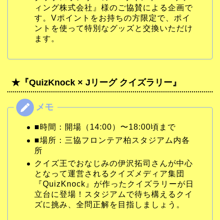
ィング株式会社』様のご協賛による企画で
す。Vポイントをお持ちの方限定で、ポイ
ントを使って特別なグッズと交換いただけ
ます。
★『QuizKnock × Jリーグ クイズラリー』
■時間：開場（14:00）〜18:00頃まで
■場所：三協フロンテア柏スタジアム内各
所
クイズ王でおなじみの伊沢拓司さんが中心
となって運営されるクイズメディア集団
『QuizKnock』が作ったクイズラリーが日
立台に登場！スタジアムで待ち構えるクイ
ズに挑み、全問正解を目指しましょう。