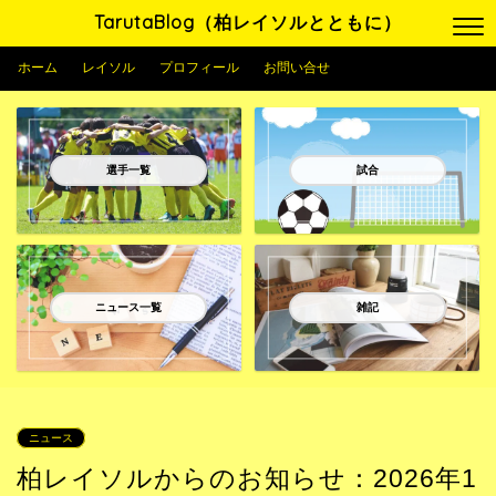
TarutaBlog（柏レイソルとともに）
ホーム
レイソル
プロフィール
お問い合せ
選手一覧
試合
ニュース一覧
雑記
ニュース
柏レイソルからのお知らせ：2026年1