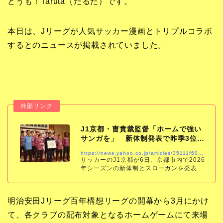
どうも！Taruta（たるた）です。
本日は、Jリーグが人気サッカー漫画とトリプルコラボ
するとのニュースが掲載されていました。
J1京都・曺貴裁監督「ホームで強い
サンガを」 新体制発表で昨季3位か
らの成長誓う…
https://news.yahoo.co.jp/articles/35111f60e71ab0e3b5335a879d38a7f8a704f3a4
サッカーのJ1京都が6日、京都市内で2026
年シーズンの新体制とスローガンを発表し
た。曺貴裁（チョウキジェ）監督は「京都
の街を熱狂させられるよう、全力を尽くし
たい」と決意を語った。昨季は、一時は
明治安田Jリーグ百年構想リーグの開幕から3月にかけ
て、各クラブの配布対象となるホームゲームにて来場