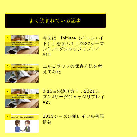
よく読まれている記事
今回は「initiate（イニシエイ
1
ト）」を学ぶ！：2022シーズ
ンJリーグジャッジリプレイ
#18
エルゴラッソの保存方法を考
2
えてみた
9.15mの測り方！：2021シー
3
ズンJリーグジャッジリプレイ
#29
2023シーズン柏レイソル移籍
4
情報