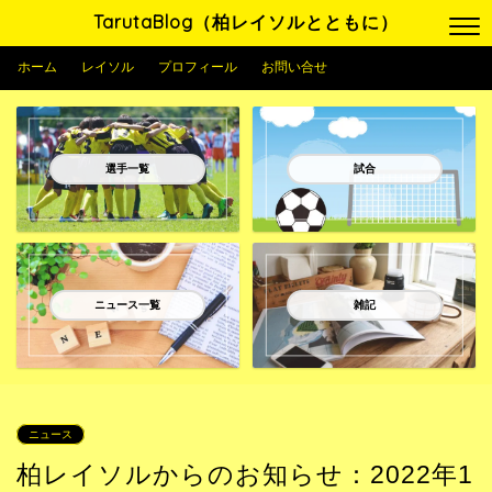
TarutaBlog（柏レイソルとともに）
ホーム
レイソル
プロフィール
お問い合せ
選手一覧
試合
ニュース一覧
雑記
ニュース
柏レイソルからのお知らせ：2022年1