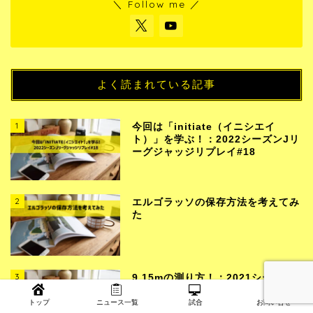
＼ Follow me ／
よく読まれている記事
1
今回は「initiate（イニシエイ
ト）」を学ぶ！：2022シーズンJリ
ーグジャッジリプレイ#18
2
エルゴラッソの保存方法を考えてみ
た
3
9.15mの測り方！：2021シーズンJ
リーグジャッジリプレイ#29
トップ
ニュース一覧
試合
お問い合せ