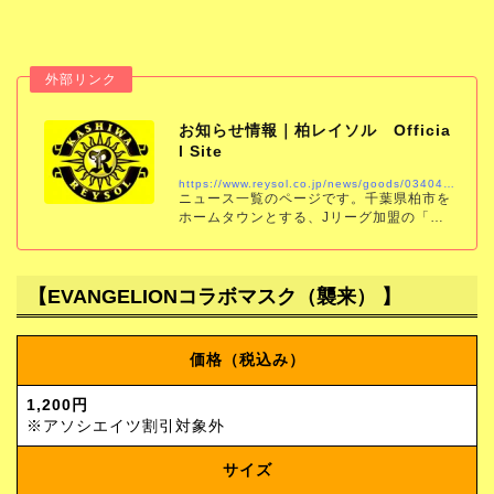
お知らせ情報｜柏レイソル Officia
l Site
https://www.reysol.co.jp/news/goods/034045.html
ニュース一覧のページです。千葉県柏市を
ホームタウンとする、Jリーグ加盟の「柏
レイソル」の公式サイトです。試合結果、
スケジュール、チケット、チーム情報をい
ち早くお届けします。
【EVANGELIONコラボマスク（襲来） 】
価格（税込み）
1,200円
※アソシエイツ割引対象外
サイズ