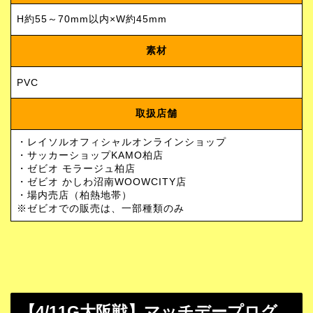
H約55～70mm以内×W約45mm
素材
PVC
取扱店舗
・レイソルオフィシャルオンラインショップ
・サッカーショップKAMO柏店
・ゼビオ モラージュ柏店
・ゼビオ かしわ沼南WOOWCITY店
・場内売店（柏熱地帯）
※ゼビオでの販売は、一部種類のみ
【4/11G大阪戦】マッチデープログ