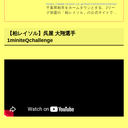
https://www.reysol.co.jp/fan/contents/vitoria/
千葉県柏市をホームタウンとする、Jリー
グ加盟の「柏レイソル」の公式サイトで
す。試合結果、スケジュール、チケット、
チーム情報をいち早くお届けします。
【柏レイソル】呉屋 大翔選手
1miniteQchallenge