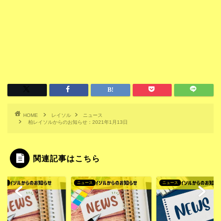
HOME
レイソル
ニュース
柏レイソルからのお知らせ：2021年1月13日
関連記事はこちら
ース
ニュース
ニュース