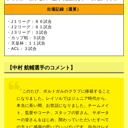
出場記録（通算）
・J１リーグ：８９試合
・J２リーグ：６１試合
・J３リーグ：３試合
・カップ戦：３試合
・天皇杯：１１試合
・ACL：３試合
【
中村 航輔
選手のコメント】
「このたび、ポルトガルのクラブに移籍すること
になりました。レイソルではジュニア時代から、
本当に長い間、お世話になりました。チームメイ
ト、監督やコーチ、スタッフの皆さん、サポータ
ーの皆さんをはじめ、関わっていただいたすべて
の方々に感謝の思いでいっぱいです。自分はレイ