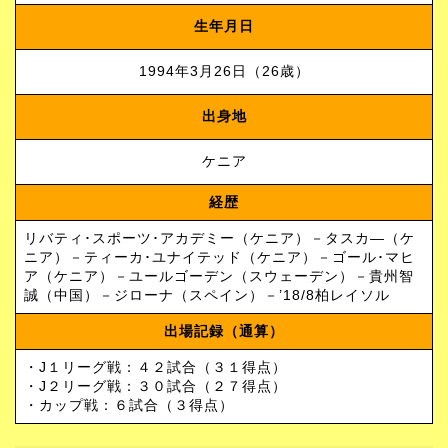
生年月日
1994年3月26日（26歳）
出身地
ケニア
経歴
リバティ･スポーツ･アカデミー（ケニア）－タスカ―（ケ
ニア）－ティーカ･ユナイテッド（ケニア）－ゴール･マヒ
ア（ケニア）－ユールゴーデン（スウェーデン）－貴州智
誠（中国）－ジローナ（スペイン）－’18/8柏レイソル
出場記録（通算）
・J１リーグ戦：４２試合（３１得点）
・J２リーグ戦：３０試合（２７得点）
・カップ戦：６試合（３得点）