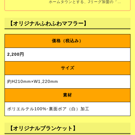
ホームタウンとする、Jリーグ加盟の「柏
レイソル」の公式サイトです。試合結果、
スケジュール、チケット、チーム情報をい
ち早くお届けします。
【オリジナルふわふわマフラー】
価格（税込み）
2,200円
サイズ
約H210mm×W1,220mm
素材
ポリエルテル100%･裏面ボア（白）加工
【オリジナルブランケット】