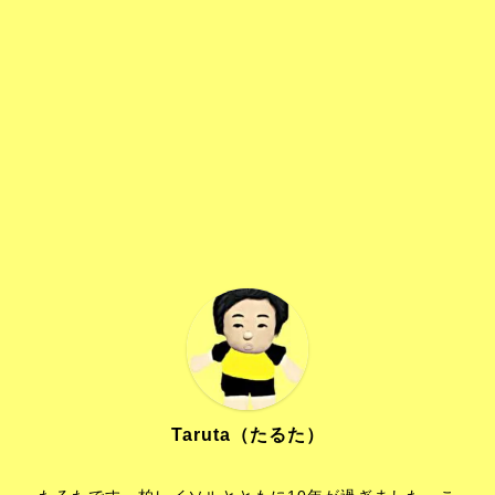
Taruta（たるた）