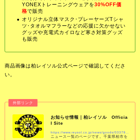
YONEXトレーニングウェアを
30%OFF価
格
で販売
オリジナル立体マスク･プレーヤーズTシャ
ツ･タオルマフラーなどの応援に欠かせない
グッズや充電式カイロなど寒さ対策グッズ
も販売
商品画像は柏レイソル公式ページで確認してくださ
い。
お知らせ情報｜柏レイソル Officia
l Site
https://www.reysol.co.jp/news/goods/033791.html
ニュース一覧のページです。千葉県柏市を