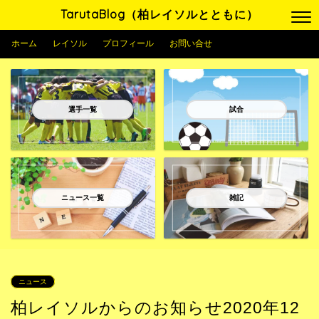
TarutaBlog（柏レイソルとともに）
ホーム
レイソル
プロフィール
お問い合せ
選手一覧
試合
ニュース一覧
雑記
ニュース
柏レイソルからのお知らせ2020年12