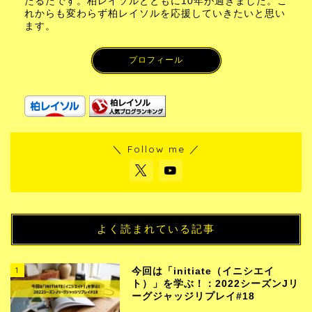
たるたです。柏レイソルとともに10年が過ぎました。こ
れからも変わらず柏レイソルを応援していきたいと思い
ます。
プロフィール
＼ Follow me ／
よく読まれている記事
1
今回は「initiate（イニシエイ
ト）」を学ぶ！：2022シーズンJリ
ーグジャッジリプレイ#18