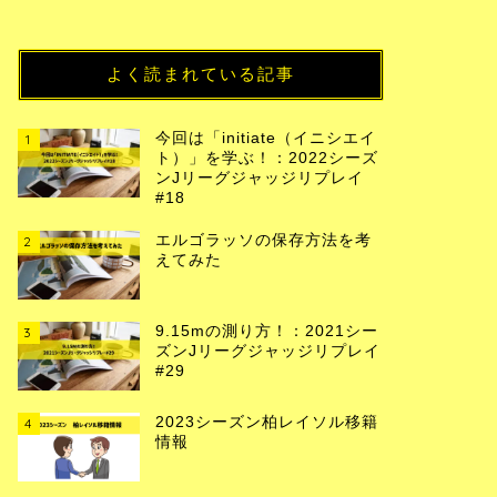
よく読まれている記事
今回は「initiate（イニシエイ
1
ト）」を学ぶ！：2022シーズ
ンJリーグジャッジリプレイ
#18
エルゴラッソの保存方法を考
2
えてみた
9.15mの測り方！：2021シー
3
ズンJリーグジャッジリプレイ
#29
2023シーズン柏レイソル移籍
4
情報