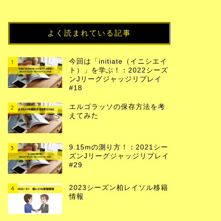
よく読まれている記事
今回は「initiate（イニシエイ
1
ト）」を学ぶ！：2022シーズ
ンJリーグジャッジリプレイ
#18
エルゴラッソの保存方法を考
2
えてみた
9.15mの測り方！：2021シー
3
ズンJリーグジャッジリプレイ
#29
2023シーズン柏レイソル移籍
4
情報