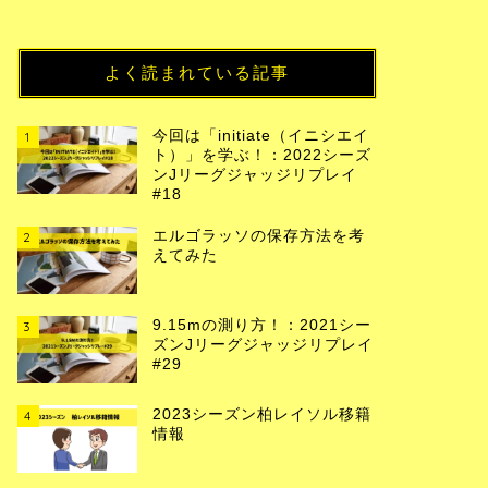
よく読まれている記事
今回は「initiate（イニシエイ
1
ト）」を学ぶ！：2022シーズ
ンJリーグジャッジリプレイ
#18
エルゴラッソの保存方法を考
2
えてみた
9.15mの測り方！：2021シー
3
ズンJリーグジャッジリプレイ
#29
2023シーズン柏レイソル移籍
4
情報