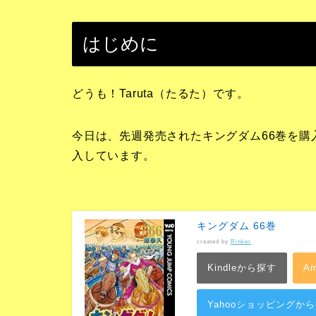
はじめに
どうも！Taruta（たるた）です。
今日は、先週発売されたキングダム66巻を
入しています。
キングダム 66巻
created by
Rinker
Kindleから探す
A
Yahooショッピングか