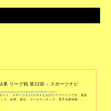
。
・結果 リーグ戦 第22節 – スポーツナビ
ague/category/j1/schedule/31258/22/?gk=2
サイト、スポーツナビ(スポナビ)のJリーグページです。最新
どころ、結果、順位、ゴールランキング、選手名鑑情報、プ
します。