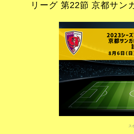
リーグ 第22節 京都サンガ
ス