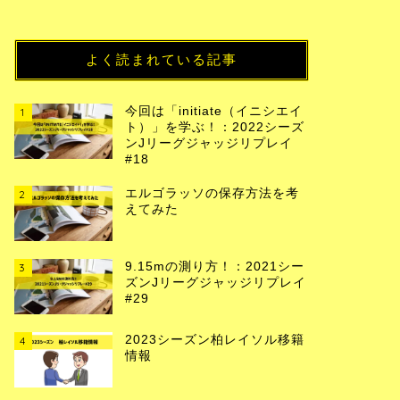
よく読まれている記事
今回は「initiate（イニシエイ
1
ト）」を学ぶ！：2022シーズ
ンJリーグジャッジリプレイ
#18
エルゴラッソの保存方法を考
2
えてみた
9.15mの測り方！：2021シー
3
ズンJリーグジャッジリプレイ
#29
2023シーズン柏レイソル移籍
4
情報