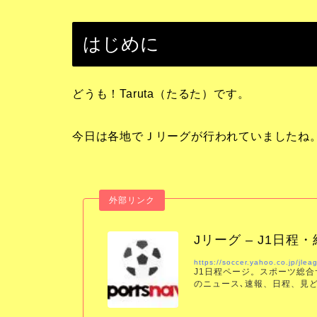
はじめに
どうも！Taruta（たるた）です。
今日は各地でＪリーグが行われていましたね
Jリーグ – J1日程
https://soccer.yahoo.co.jp/jle
J1日程ページ。スポーツ総合
のニュース､速報、日程、見
レーオフなどを素早くお届け