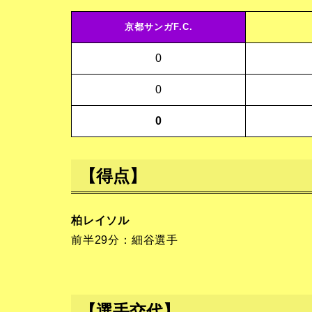
京都サンガF.C.
0
0
0
【得点】
柏レイソル
前半29分：細谷選手
【選手交代】