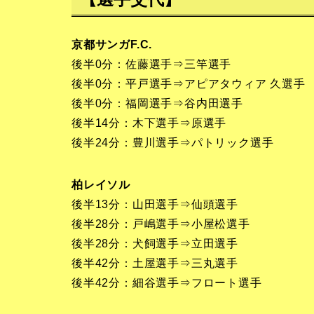
京都サンガF.C.
後半0分：佐藤選手⇒三竿選手
後半0分：平戸選手⇒アピアタウィア 久選手
後半0分：福岡選手⇒谷内田選手
後半14分：木下選手⇒原選手
後半24分：豊川選手⇒パトリック選手
柏レイソル
後半13分：山田選手⇒仙頭選手
後半28分：戸嶋選手⇒小屋松選手
後半28分：犬飼選手⇒立田選手
後半42分：土屋選手⇒三丸選手
後半42分：細谷選手⇒フロート選手