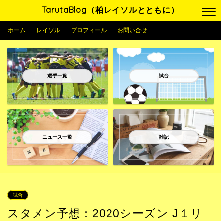
TarutaBlog（柏レイソルとともに）
ホーム
レイソル
プロフィール
お問い合せ
選手一覧
試合
ニュース一覧
雑記
試合
スタメン予想：2020シーズン J１リ