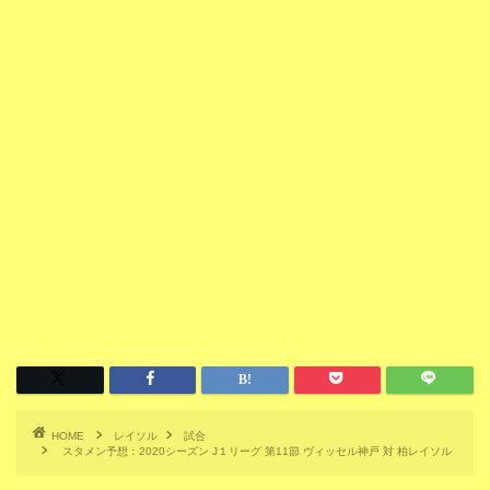
HOME
レイソル
試合
スタメン予想：2020シーズン J１リーグ 第11節 ヴィッセル神戸 対 柏レイソル