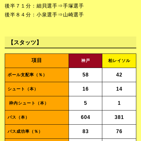
後半７１分：細貝選手⇒手塚選手
後半８４分：小泉選手⇒山崎選手
【スタッツ】
項目
神戸
柏レイソル
58
42
ボール支配率（％）
16
14
シュート（本）
5
1
枠内シュート（本）
604
381
パス（本）
83
76
パス成功率（％）