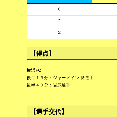
０
２
２
【得点】
横浜FC
後半１３分：ジャーメイン 良選手
後半４０分：岩武選手
【選手交代】