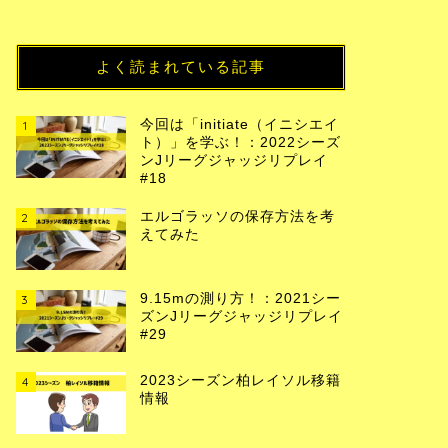
よく読まれている記事
今回は「initiate（イニシエイ
1
ト）」を学ぶ！：2022シーズ
ンJリーグジャッジリプレイ
#18
エルゴラッソの保存方法を考
2
えてみた
9.15mの測り方！：2021シー
3
ズンJリーグジャッジリプレイ
#29
2023シーズン柏レイソル移籍
4
情報