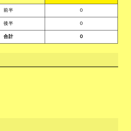
前半
０
後半
０
合計
０