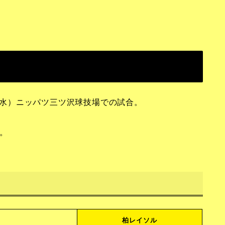
日（水）ニッパツ三ツ沢球技場での試合。
。
柏レイソル