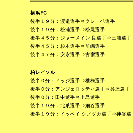
横浜FC
後半１９分：渡邉選手⇒クレーベ選手
後半１９分：松浦選手⇒松尾選手
後半４５分：ジャーメイン 良選手⇒三浦選手
後半４５分：杉本選手⇒前嶋選手
後半４７分：安永選手⇒古宿選手
柏レイソル
後半０分：ドッジ選手⇒椎橋選手
後半０分：アンジェロッティ選手⇒呉屋選手
後半０分：田中選手⇒上島選手
後半１９分：北爪選手⇒細谷選手
後半１９分：イッペイ シノヅカ選手⇒神谷選