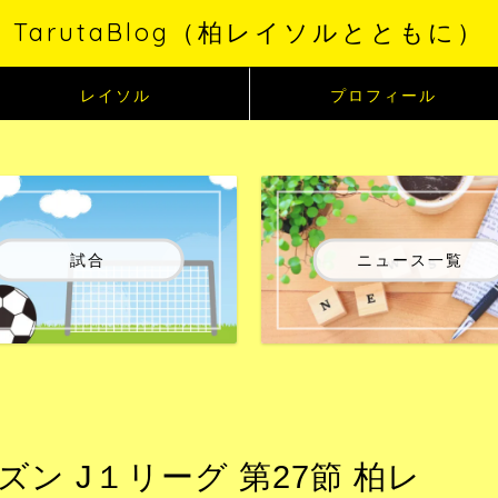
TarutaBlog（柏レイソルとともに）
レイソル
プロフィール
試合
ニュース一覧
ズン J１リーグ 第27節 柏レ