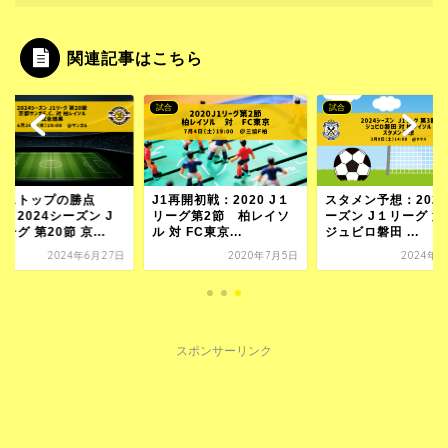
関連記事はこちら
試合
試合
敗ストップの勝点
J1再開初戦：2020 J１
スタメン予想：202
：2024シーズン J
リーグ第2節 柏レイソ
ーズン J１リーグ 第
ーグ 第20節 京...
ル 対 FC東京...
ジュビロ磐田 ...
2024年6月27日
2020年7月5日
2024年3
スポンサーリンク