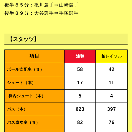
後半８５分：亀川選手⇒山崎選手
後半８９分：大谷選手⇒手塚選手
【スタッツ】
項目
浦和
柏レイソル
58
42
ボール支配率（％）
17
11
シュート（本）
5
4
枠内シュート（本）
623
397
パス（本）
82
76
パス成功率（％）