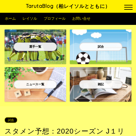
TarutaBlog（柏レイソルとともに）
ホーム
レイソル
プロフィール
お問い合せ
選手一覧
試合
ニュース一覧
雑記
試合
スタメン予想：2020シーズン J１リ