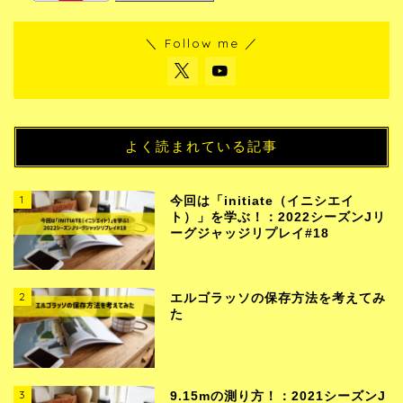
＼ Follow me ／
よく読まれている記事
1
今回は「initiate（イニシエイ
ト）」を学ぶ！：2022シーズンJリ
ーグジャッジリプレイ#18
2
エルゴラッソの保存方法を考えてみ
た
3
9.15mの測り方！：2021シーズンJ