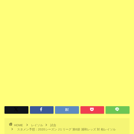
HOME
レイソル
試合
スタメン予想：2020シーズン J１リーグ 第6節 浦和レッズ 対 柏レイソル