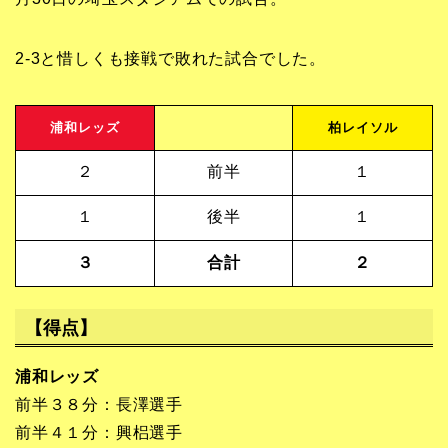
2-3と惜しくも接戦で敗れた試合でした。
浦和レッズ
柏レイソル
２
前半
１
１
後半
１
３
合計
２
【得点】
浦和レッズ
前半３８分：長澤選手
前半４１分：興梠選手