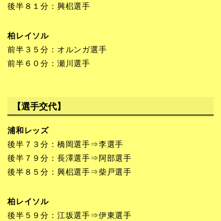
後半８１分：興梠選手
柏レイソル
前半３５分：オルンガ選手
前半６０分：瀬川選手
【選手交代】
浦和レッズ
後半７３分：橋岡選手⇒李選手
後半７９分：長澤選手⇒阿部選手
後半８５分：興梠選手⇒柴戸選手
柏レイソル
後半５９分：江坂選手⇒伊東選手