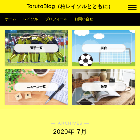
TarutaBlog（柏レイソルとともに）
ホーム
レイソル
プロフィール
お問い合せ
選手一覧
試合
ニュース一覧
雑記
― ARCHIVES ―
2020年 7月