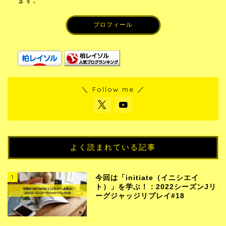
ます。
プロフィール
＼ Follow me ／
よく読まれている記事
1
今回は「initiate（イニシエイ
ト）」を学ぶ！：2022シーズンJリ
ーグジャッジリプレイ#18