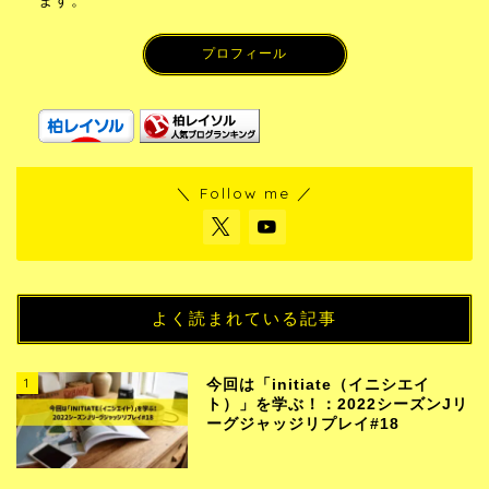
ます。
プロフィール
＼ Follow me ／
よく読まれている記事
1
今回は「initiate（イニシエイ
ト）」を学ぶ！：2022シーズンJリ
ーグジャッジリプレイ#18