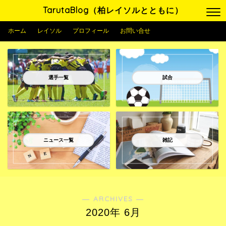
TarutaBlog（柏レイソルとともに）
ホーム
レイソル
プロフィール
お問い合せ
選手一覧
試合
ニュース一覧
雑記
― ARCHIVES ―
2020年 6月