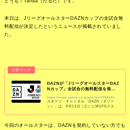
どうも！Taruta（たるた）です。
本日は、JリーグオールスターDAZNカップの全試合無
料配信が決定したというニュースが掲載されていまし
た。
DAZNが「JリーグオールスターDAZ
Nカップ」全試合の無料配信を発
表！…全60クラブか…
https://news.yahoo.co.jp/articles/7788162aaddc03eefd2606578b1eb6c980264118
スポーツ・チャンネル「DAZN（ダゾー
ン）」は、6月13日（土）にMUFGスタジ
アム（国立競技場）で開催される「Jリー
グオールスターDAZNカップ」の模様を、
全試合無料にてライブ配信することを発表
今回のオールスターは、DAZNを契約していない方でも
し