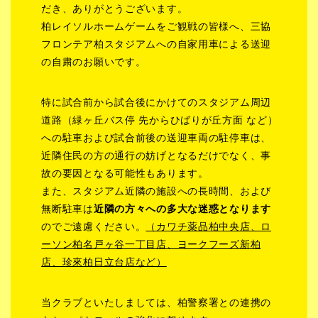
だき、ありがとうございます。
柏レイソルホームゲームをご観戦の皆様へ、三協
フロンテア柏スタジアムへの自家用車による送迎
の自粛のお願いです。
特に試合前から試合後にかけてのスタジアム周辺
道路（緑ヶ丘バス停 先からひばりが丘方面 など）
への駐車および試合前後の送迎車両の駐停車は、
近隣住民の方の通行の妨げとなるだけでなく、事
故の要因となる可能性もあります。
また、スタジアム近隣の施設への長時間、および
無断駐車は
近隣の方々への多大な迷惑となります
のでご遠慮ください。
（カワチ薬品柏中央店、ロ
ーソン柏名戸ヶ谷一丁目店、ヨークフーズ新柏
店、珍來柏日立台店など）
当クラブといたしましては、柏警察署との連携の