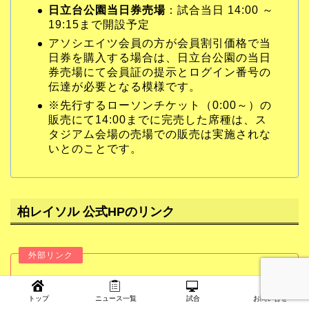
日立台公園当日券売場
：試合当日 14:00 ～
19:15まで開設予定
アソシエイツ会員の方が会員割引価格で当
日券を購入する場合は、日立台公園の当日
券売場にて会員証の提示とログイン番号の
伝達が必要となる模様です。
※先行するローソンチケット（0:00～）の
販売にて14:00までに完売した席種は、ス
タジアム会場の売場での販売は実施されな
いとのことです。
柏レイソル 公式HPのリンク
柏レイソル Official Site
トップ
ニュース一覧
試合
お問い合せ
https://www.reysol.co.jp/news/ticket/66-9.html