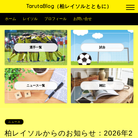
TarutaBlog（柏レイソルとともに）
ホーム
レイソル
プロフィール
お問い合せ
選手一覧
試合
ニュース一覧
雑記
ニュース
柏レイソルからのお知らせ：2026年2