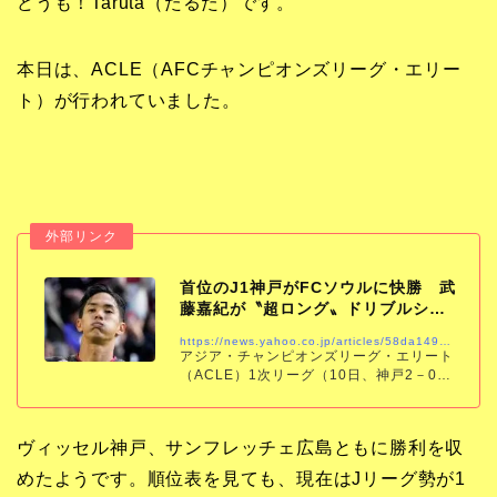
どうも！Taruta（たるた）です。
本日は、ACLE（AFCチャンピオンズリーグ・エリー
ト）が行われていました。
首位のJ1神戸がFCソウルに快勝 武
藤嘉紀が〝超ロング〟ドリブルシュ
ートで先制弾…
https://news.yahoo.co.jp/articles/58da149abea473ae9c1e647b933f98884c115144
アジア・チャンピオンズリーグ・エリート
（ACLE）1次リーグ（10日、神戸2－0FC
ソウル（韓国）、ノエビアスタジアム神
戸）すでに決勝トーナメント進出を決めて
いるJ1神戸は、FW武藤嘉紀（33）の先
ヴィッセル神戸、サンフレッチェ広島ともに勝利を収
めたようです。順位表を見ても、現在はJリーグ勢が1