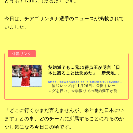
どうも！Taruta（たるた）です。
今日は、チアゴサンタナ選手のニュースが掲載されて
いました。
契約満了も…元J1得点王が明言「日
本に残ることは決めた」 新天地は
「まだ言えない…
https://news.yahoo.co.jp/articles/c38d200ec7ee3acbce91408134828aa8f28128ed
浦和レッズは11月26日に公開トレーニ
ングを行い、今季限りでの契約満了が発表
されたFWチアゴ・サンタナは「日本に残
ることはもう決めました」と、来季以降も
Jリーグでプレーすることを明かした。
「どこに行くかまだ言えませんが、来年また日本にい
昨
ます」との事、どのチームに所属することになるのか
少し気になる今日この頃です。