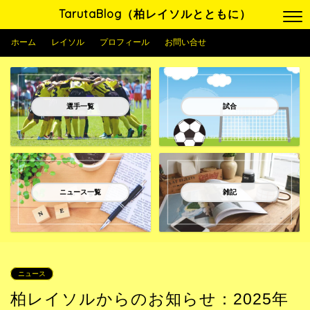
TarutaBlog（柏レイソルとともに）
ホーム
レイソル
プロフィール
お問い合せ
選手一覧
試合
ニュース一覧
雑記
ニュース
柏レイソルからのお知らせ：2025年