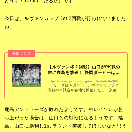
どうも！Taruta（たるた）です。
今日は、ルヴァンカップ 1st 2回戦が行われていました
ね。
【ルヴァン杯２回戦】山口がPK戦の
末に鹿島を撃破！ 静岡ダービーは磐
田に軍配、町…
https://news.yahoo.co.jp/articles/adc6e388cc96acc624b52160f695e59184cc3420
Jリーグは４月９日、ルヴァンカップ２
回戦の６試合を各地で開催した。 京都は
永田倖大のゴールを最後まで守り抜き、山
形に１－０で勝利。町田は仙頭啓矢の得点
で甲府を１－０で撃破。静岡ダービーは、
鹿島アントラーズが敗れたようです。柏レイソルが勝
磐田
ち上がった場合は、山口との対戦になるようです。福
島、山口に勝利し1st ラウンド突破してほしいなと思う