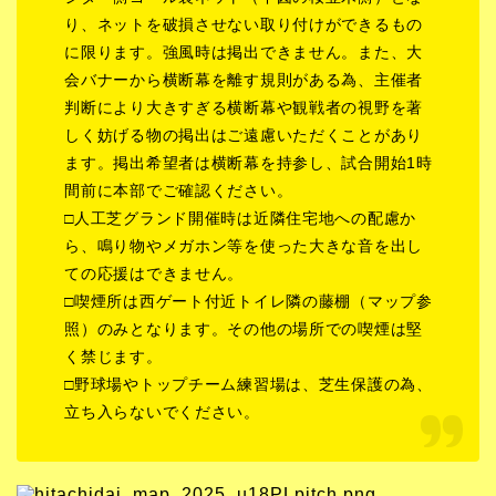
り、ネットを破損させない取り付けができるもの
に限ります。強風時は掲出できません。また、大
会バナーから横断幕を離す規則がある為、主催者
判断により大きすぎる横断幕や観戦者の視野を著
しく妨げる物の掲出はご遠慮いただくことがあり
ます。掲出希望者は横断幕を持参し、試合開始1時
間前に本部でご確認ください。
□人工芝グランド開催時は近隣住宅地への配慮か
ら、鳴り物やメガホン等を使った大きな音を出し
ての応援はできません。
□喫煙所は西ゲート付近トイレ隣の藤棚（マップ参
照）のみとなります。その他の場所での喫煙は堅
く禁じます。
□野球場やトップチーム練習場は、芝生保護の為、
立ち入らないでください。