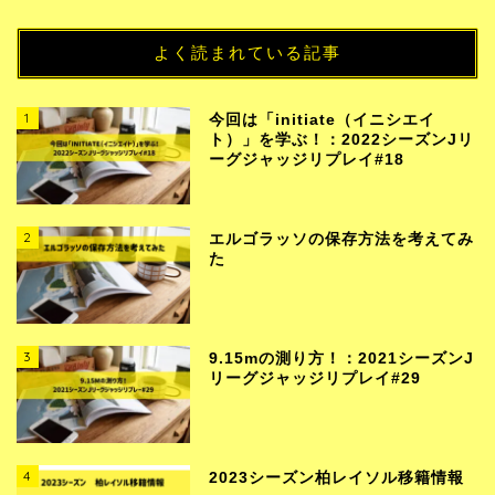
よく読まれている記事
1
今回は「initiate（イニシエイ
ト）」を学ぶ！：2022シーズンJリ
ーグジャッジリプレイ#18
2
エルゴラッソの保存方法を考えてみ
た
3
9.15mの測り方！：2021シーズンJ
リーグジャッジリプレイ#29
4
2023シーズン柏レイソル移籍情報