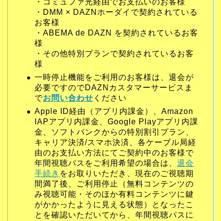
・コミュファ光経由でお支払いのお客様
・DMM × DAZNホーダイで契約されている
お客様
・ABEMA de DAZN を契約されているお客
様
・その他特別プランで契約されているお客
様
一時停止機能をご利用のお客様は、退会が
必要ですのでDAZNカスタマーサービスま
で
お問い合わせ
ください
Apple ID経由（アプリ内課金）、Amazon
IAPアプリ内課金、Google Playアプリ内課
金、ソフトバンクからの特別割引プラン、
キャリア決済/スマホ決済、各ケーブル局経
由のお支払い方法にてご契約中のお客様で
年間視聴パスをご利用希望の場合は、
退会
手続き
をお取りいただき、現在のご視聴期
間満了後、ご利用停止（無料コンテンツの
み視聴可能・そのほか有料コンテンツに鍵
がかかったように見える状態）となったこ
とを確認いただいてから、年間視聴パスに