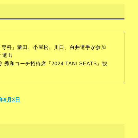
しま専科』猿田、小屋松、川口、白井選手が参加
に選出
谷 秀和コーチ招待席『2024 TANI SEATS』観
年9月3日