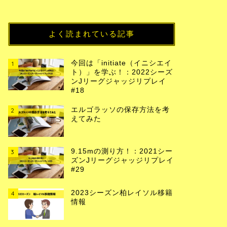
よく読まれている記事
今回は「initiate（イニシエイ
1
ト）」を学ぶ！：2022シーズ
ンJリーグジャッジリプレイ
#18
エルゴラッソの保存方法を考
2
えてみた
9.15mの測り方！：2021シー
3
ズンJリーグジャッジリプレイ
#29
2023シーズン柏レイソル移籍
4
情報