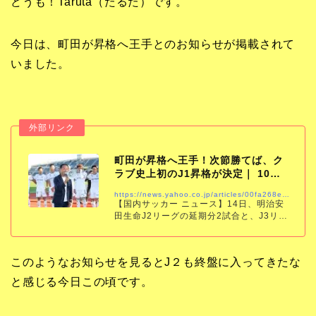
どうも！Taruta（たるた）です。
今日は、町田が昇格へ王手とのお知らせが掲載されて
いました。
町田が昇格へ王手！次節勝てば、ク
ラブ史上初のJ1昇格が決定｜ 10月1
4日結果まとめ…
https://news.yahoo.co.jp/articles/00fa268ed18495f6a22348db56fcafc79bd98581
【国内サッカー ニュース】14日、明治安
田生命J2リーグの延期分2試合と、J3リー
グ第31節の2試合の計4試合が開催され、
各地で激闘が繰り広げられた。
このようなお知らせを見るとJ２も終盤に入ってきたな
と感じる今日この頃です。