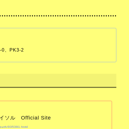
2
0、PK3-2
 Official Site
youth/035391.html