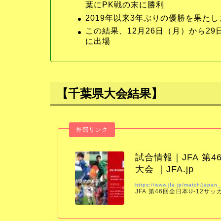
葉にPK戦の末に勝利
2019年以来3年ぶりの優勝を果た
この結果、12月26日（月）から2
に出場
【千葉県大会結果】
試合情報｜JFA 第
大会 ｜JFA.jp
https://www.jfa.jp/match/japa
JFA 第46回全日本U-12