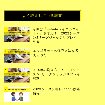
よく読まれている記事
今回は「initiate（イニシエイ
1
ト）」を学ぶ！：2022シーズ
ンJリーグジャッジリプレイ
#18
エルゴラッソの保存方法を考
2
えてみた
9.15mの測り方！：2021シー
3
ズンJリーグジャッジリプレイ
#29
2023シーズン柏レイソル移籍
4
情報