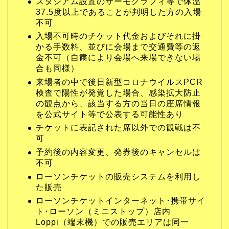
スタジアム設置のサーモグラフィ等で体温
37.5度以上であることが判明した方の入場
不可
入場不可時のチケット代金およびそれに掛
かる手数料、並びに会場まで交通費等の返
金不可（自粛により会場へ来場できない場
合も同様）
来場者の中で後日新型コロナウイルスPCR
検査で陽性が発覚した場合、感染拡大防止
の観点から、該当する方の当日の座席情報
を公式サイト等で公表する可能性あり
チケットに表記された席以外での観戦は不
可
予約後の内容変更、発券後のキャンセルは
不可
ローソンチケットの販売システムを利用し
た販売
ローソンチケットインターネット･携帯サイ
ト･ローソン（ミニストップ）店内
Loppi（端末機）での販売エリアは同一