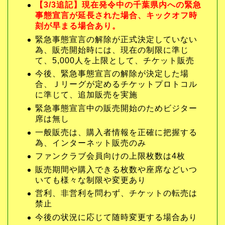
【3/3追記】現在発令中の千葉県内への緊急
事態宣言が延長された場合、キックオフ時
刻が早まる場合あり。
緊急事態宣言の解除が正式決定していない
為、販売開始時には、現在の制限に準じ
て、5,000人を上限として、チケット販売
今後、緊急事態宣言の解除が決定した場
合、Ｊリーグが定めるチケットプロトコル
に準じて、追加販売を実施
緊急事態宣言中の販売開始のためビジター
席は無し
一般販売は、購入者情報を正確に把握する
為、インターネット販売のみ
ファンクラブ会員向けの上限枚数は4枚
販売期間や購入できる枚数や座席などいつ
いても様々な制限や変更あり
営利、非営利を問わず、チケットの転売は
禁止
今後の状況に応じて随時変更する場合あり