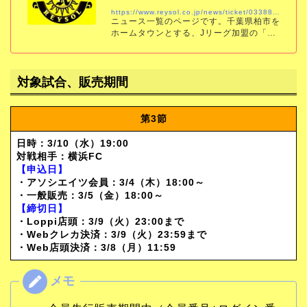
https://www.reysol.co.jp/news/ticket/033884.html
ニュース一覧のページです。千葉県柏市を
ホームタウンとする、Jリーグ加盟の「柏
レイソル」の公式サイトです。試合結果、
スケジュール、チケット、チーム情報をい
ち早くお届けします。
対象試合、販売期間
第3節
日時：
3/10（水）
19:00
対戦相手：横浜FC
【申込日】
・アソシエイツ会員：3/4（木）18:00～
・一般販売：3/5（金）18:00～
【締切日】
・Loppi店頭：3/9（火）23:00まで
・Webクレカ決済：3/9（火）23:59まで
・Web店頭決済：3/8（月）11:59