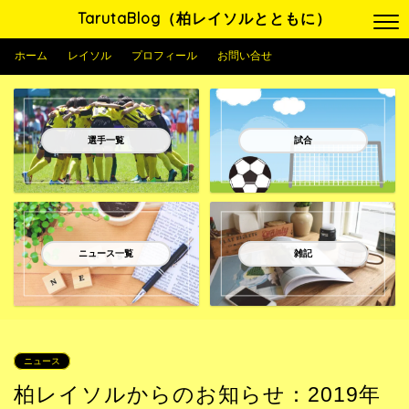
TarutaBlog（柏レイソルとともに）
ホーム
レイソル
プロフィール
お問い合せ
選手一覧
試合
ニュース一覧
雑記
ニュース
柏レイソルからのお知らせ：2019年