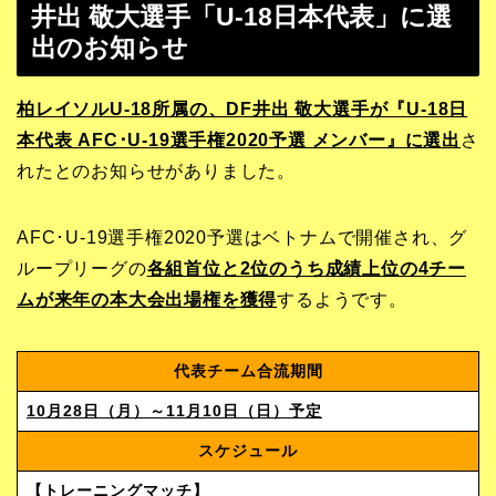
井出 敬大選手「U-18日本代表」に選
出のお知らせ
柏レイソルU-18所属の、DF井出 敬大選手が『U-18日
本代表 AFC･U-19選手権2020予選 メンバー』に選出
さ
れたとのお知らせがありました。
AFC･U-19選手権2020予選はベトナムで開催され、グ
ループリーグの
各組首位と2位のうち成績上位の4チー
ムが来年の本大会出場権を獲得
するようです。
代表チーム合流期間
10月28日（月）～11月10日（日）予定
スケジュール
【トレーニングマッチ】