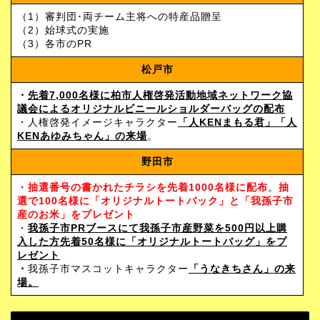
（1）審判団･両チーム主将への特産品贈呈
（2）始球式の実施
（3）各市のPR
松戸市
・
先着7,000名様に柏市人権啓発活動地域ネットワーク協
議会によるオリジナルビニールショルダーバッグの配布
・人権啓発イメージキャラクター
「人KENまもる君」「人
KENあゆみちゃん」の来場
。
野田市
・
抽選番号の書かれたチラシを先着1000名様に配布
。
抽
選で100名様に「オリジナルトートバック」と「我孫子市
産のお米」をプレゼント
・
我孫子市PRブースにて我孫子市産野菜を500円以上購
入した方先着50名様に「オリジナルトートバッグ」をプ
レゼント
・
我孫子市マスコットキャラクター
「うなきちさん」の来
場。