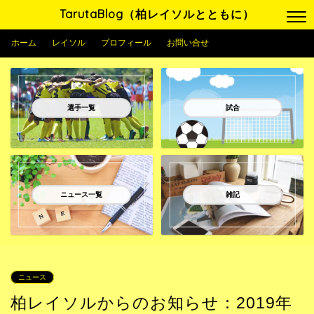
TarutaBlog（柏レイソルとともに）
ホーム
レイソル
プロフィール
お問い合せ
選手一覧
試合
ニュース一覧
雑記
ニュース
柏レイソルからのお知らせ：2019年