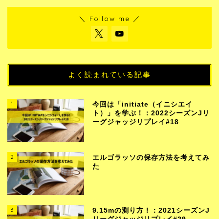
＼ Follow me ／
よく読まれている記事
1
今回は「initiate（イニシエイ
ト）」を学ぶ！：2022シーズンJリ
ーグジャッジリプレイ#18
2
エルゴラッソの保存方法を考えてみ
た
3
9.15mの測り方！：2021シーズンJ