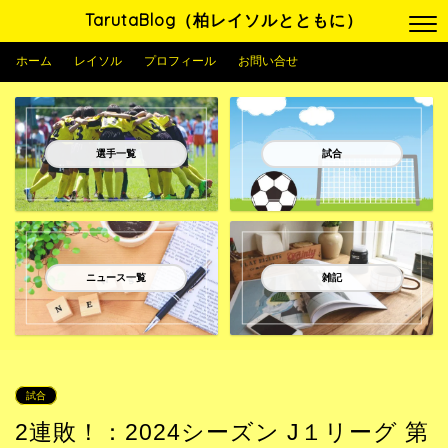
TarutaBlog（柏レイソルとともに）
ホーム
レイソル
プロフィール
お問い合せ
選手一覧
試合
ニュース一覧
雑記
試合
2連敗！：2024シーズン J１リーグ 第