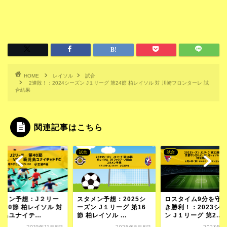
HOME
レイソル
試合
2連敗！：2024シーズン J１リーグ 第24節 柏レイソル 対 川崎フロンターレ 試
合結果
関連記事はこちら
試合
試合
タメン予想：J２リー
スタメン予想：2025シ
ロスタイム9分を守
第40節 柏レイソル 対
ーズン J１リーグ 第16
き勝利！：2023シ
島ユナイテ...
節 柏レイソル ...
ン J１リーグ 第2...