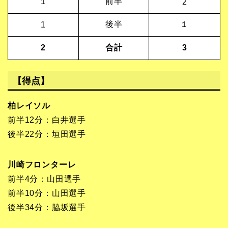
１
前半
2
後半
１
1
2
合計
3
【得点】
柏レイソル
前半12分：白井選手
後半22分：垣田選手
川崎フロンターレ
前半4分：山田選手
前半10分：山田選手
後半34分：脇坂選手