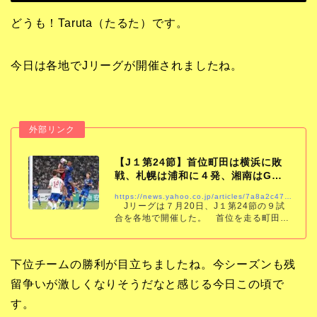
どうも！Taruta（たるた）です。
今日は各地でJリーグが開催されましたね。
【J１第24節】首位町田は横浜に敗
戦、札幌は浦和に４発、湘南はG大
阪に１－０勝利…
https://news.yahoo.co.jp/articles/7a8a2c475064cfbbf7b2dc1ce1e222af11f639fa
Jリーグは７月20日、J１第24節の９試
合を各地で開催した。 首位を走る町田は
国立で横浜と対戦。前半に２点を先行さ
れ、後半に１点を返したが反撃もそこま
で。１－２で敗れ、７試合ぶりの黒星を喫
下位チームの勝利が目立ちましたね。今シーズンも残
した
留争いが激しくなりそうだなと感じる今日この頃で
す。