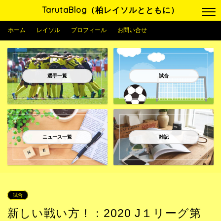
TarutaBlog（柏レイソルとともに）
ホーム
レイソル
プロフィール
お問い合せ
選手一覧
試合
ニュース一覧
雑記
試合
新しい戦い方！：2020 J１リーグ第