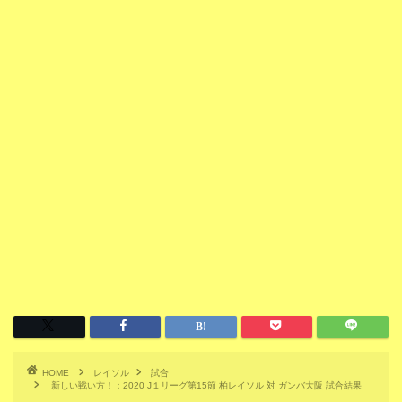
HOME
レイソル
試合
新しい戦い方！：2020 J１リーグ第15節 柏レイソル 対 ガンバ大阪 試合結果