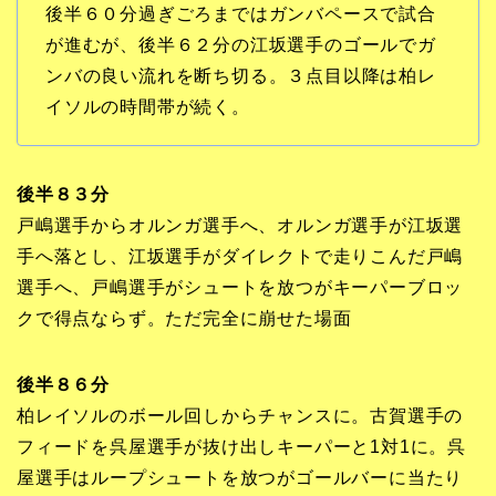
後半６０分過ぎごろまではガンバペースで試合
が進むが、後半６２分の江坂選手のゴールでガ
ンバの良い流れを断ち切る。３点目以降は柏レ
イソルの時間帯が続く。
後半８３分
戸嶋選手からオルンガ選手へ、オルンガ選手が江坂選
手へ落とし、江坂選手がダイレクトで走りこんだ戸嶋
選手へ、戸嶋選手がシュートを放つがキーパーブロッ
クで得点ならず。ただ完全に崩せた場面
後半８６分
柏レイソルのボール回しからチャンスに。古賀選手の
フィードを呉屋選手が抜け出しキーパーと1対1に。呉
屋選手はループシュートを放つがゴールバーに当たり