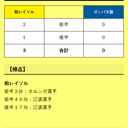
柏レイソル
ガンバ大阪
２
前半
０
１
後半
０
３
合計
０
【得点】
柏レイソル
前半２分：オルンガ選手
前半４０分：江坂選手
後半１７分：江坂選手