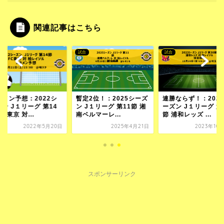
関連記事はこちら
試合
試合
タメン予想：2022シ
暫定2位！：2025シーズ
連勝ならず！：202
ン J１リーグ 第14
ン J１リーグ 第11節 湘
ーズン J１リーグ 第
FC東京 対...
南ベルマーレ...
節 浦和レッズ ...
2022年5月20日
2025年4月21日
2023年10
スポンサーリンク