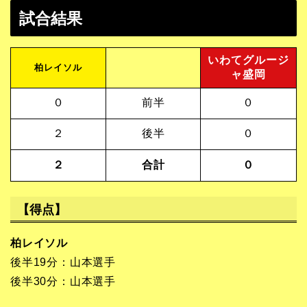
試合結果
いわてグルージ
柏レイソル
ャ盛岡
０
前半
０
２
後半
０
２
合計
０
【得点】
柏レイソル
後半19分：山本選手
後半30分：山本選手