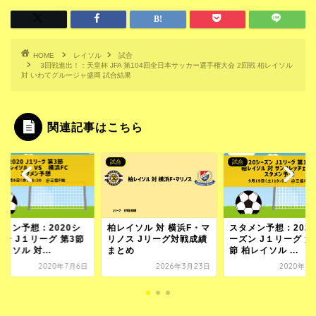
HOME
レイソル
試合
3回戦進出！：天皇杯 JFA 第104回全日本サッカー選手権大会 2回戦 柏レイソル
対 いわてグルージャ盛岡 試合結果
関連記事はこちら
試合
試合
タメン予想：2020シ
柏レイソル 対 横浜F・マ
スタメン予想：202
ズン J１リーグ 第3節
リノス Jリーグ対戦成績
ーズン J１リーグ 第
イソル 対...
まとめ
節 柏レイソル ...
2020年7月6日
2026年3月23日
2020年9