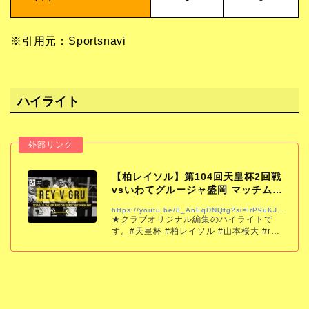
※引用元：Sportsnavi
ハイライト
【柏レイソル】第104回天皇杯2回戦
vsいわてグルージャ盛岡 マッチムー
ビー
https://youtu.be/8_AnEqDNQtg?si=IrP9uKJJnVzRxKwr
★クラブオリジナル編集のハイライトで
す。#天皇杯 #柏レイソル #山本桜大 #rey
sol #NoREYSOLNoLIFE