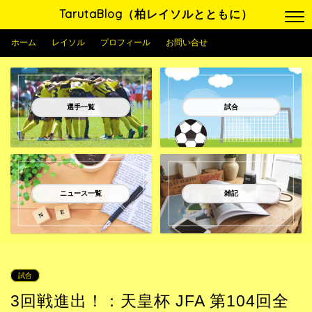
TarutaBlog（柏レイソルとともに）
ホーム
レイソル
プロフィール
お問い合せ
選手一覧
試合
ニュース一覧
雑記
試合
3回戦進出！：天皇杯 JFA 第104回全