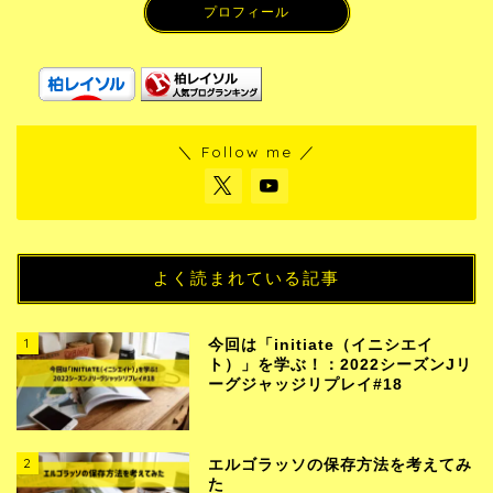
プロフィール
＼ Follow me ／
よく読まれている記事
1
今回は「initiate（イニシエイ
ト）」を学ぶ！：2022シーズンJリ
ーグジャッジリプレイ#18
2
エルゴラッソの保存方法を考えてみ
た