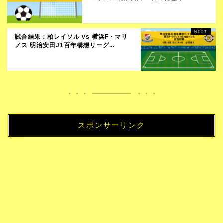
試合結果：柏レイソル vs 横浜F・マリ
ノス 明治安田J1百年構想リーグ...
スポンサーリンク