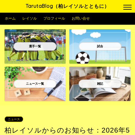
TarutaBlog（柏レイソルとともに）
ホーム
レイソル
プロフィール
お問い合せ
選手一覧
試合
ニュース一覧
雑記
ニュース
柏レイソルからのお知らせ：2026年5