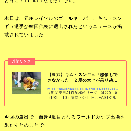
どうも！Taruta（たるた）です。
本日は、
元柏レイソルのゴールキーパー、
キム・スン
ギュ選手が韓国代表に選出されたというニュースが掲
載されていました。
【東京】キム・スンギュ「想像もで
きなかった」２度の大けが乗り越え
韓国代表４度…
https://news.yahoo.co.jp/articles/e5a436610c35f371591a53734de30e8e88c53a68
＜明治安田J1百年構想リーグ：浦和0－0
（PK9－10）東京＞◇16日◇EASTグルー
プ第17節◇埼玉 FC東京は敵地で浦和レ
ッズと0－0からPK戦に突入し、互いに13
回ずつ蹴る激闘の末、10－
今回の選出で、自身4度目となるワールドカップ出場を
果たすとのことです。