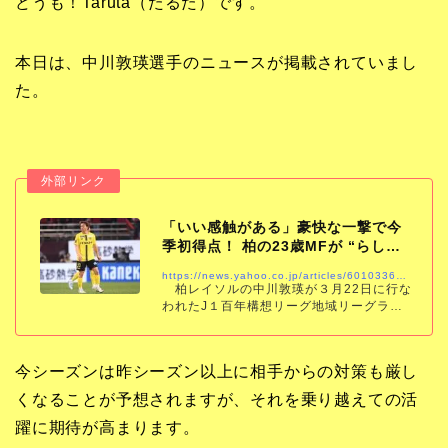
どうも！Taruta（たるた）です。
本日は、中川敦瑛選手のニュースが掲載されていまし
た。
「いい感触がある」豪快な一撃で今
季初得点！ 柏の23歳MFが “らし
さ”を取り戻した…
https://news.yahoo.co.jp/articles/60103364d0083583615eaabd22d475cf4bebc2a7
柏レイソルの中川敦瑛が３月22日に行な
われたJ１百年構想リーグ地域リーグラウ
ンド第８節の水戸ホーリーホック戦（３－
０）で、強烈なミドルシュートを突き刺し
た。自身の今季初得点だ。 昨季、法政大
今シーズンは昨シーズン以上に相手からの対策も厳し
か
くなることが予想されますが、それを乗り越えての活
躍に期待が高まります。