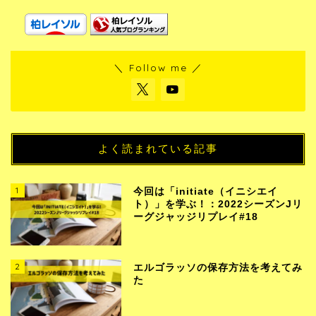
＼ Follow me ／
よく読まれている記事
1
今回は「initiate（イニシエイ
ト）」を学ぶ！：2022シーズンJリ
ーグジャッジリプレイ#18
2
エルゴラッソの保存方法を考えてみ
た