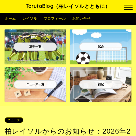
TarutaBlog（柏レイソルとともに）
ホーム
レイソル
プロフィール
お問い合せ
選手一覧
試合
ニュース一覧
雑記
ニュース
柏レイソルからのお知らせ：2026年2