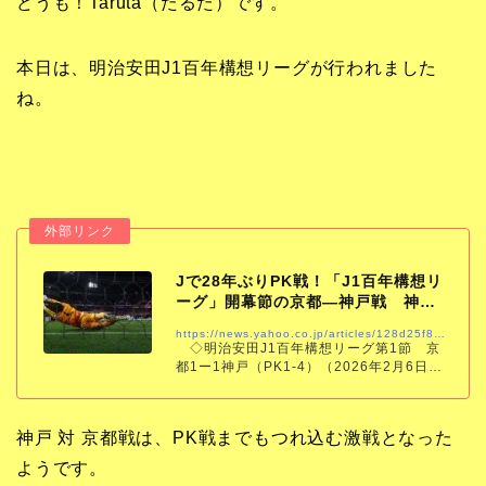
どうも！Taruta（たるた）です。
本日は、明治安田J1百年構想リーグが行われました
ね。
Jで28年ぶりPK戦！「J1百年構想リ
ーグ」開幕節の京都―神戸戦 神戸
はGK前川の活躍…
https://news.yahoo.co.jp/articles/128d25f8cd700f1d947c126b1dd3d0a9f8649734
◇明治安田J1百年構想リーグ第1節 京
都1ー1神戸（PK1-4）（2026年2月6日
サンガスタジアム） 秋春制への移行に伴
う特別大会「明治安田J1百年構想リーグ」
が6日に開幕。京都―神戸戦が
神戸 対 京都戦は、PK戦までもつれ込む激戦となった
ようです。