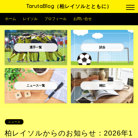
TarutaBlog（柏レイソルとともに）
ホーム
レイソル
プロフィール
お問い合せ
選手一覧
試合
ニュース一覧
雑記
ニュース
柏レイソルからのお知らせ：2026年1