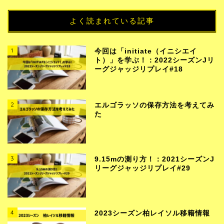
よく読まれている記事
1
今回は「initiate（イニシエイ
ト）」を学ぶ！：2022シーズンJリ
ーグジャッジリプレイ#18
2
エルゴラッソの保存方法を考えてみ
た
3
9.15mの測り方！：2021シーズンJ
リーグジャッジリプレイ#29
4
2023シーズン柏レイソル移籍情報