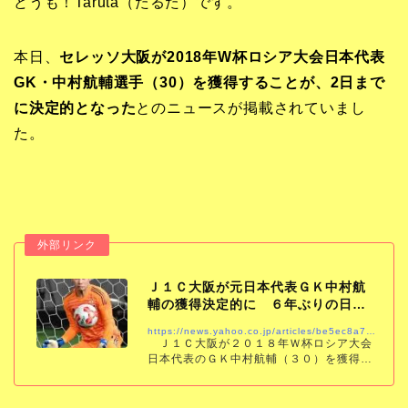
どうも！Taruta（たるた）です。
本日、
セレッソ大阪が2018年W杯ロシア大会日本代表
GK・中村航輔選手（30）を獲得することが、2日まで
に決定的となった
とのニュースが掲載されていまし
た。
Ｊ１Ｃ大阪が元日本代表ＧＫ中村航
輔の獲得決定的に ６年ぶりの日本
復帰 ３８歳…
https://news.yahoo.co.jp/articles/be5ec8a7bd66fc168357b76c661766cc5bf99b26
Ｊ１Ｃ大阪が２０１８年Ｗ杯ロシア大会
日本代表のＧＫ中村航輔（３０）を獲得す
ることが２日までに決定的となった。複数
の関係者によると既に交渉は合意に達して
おり、近日中に正式発表される見通し。６