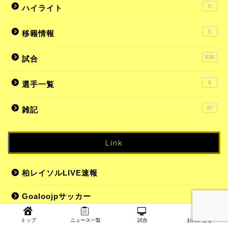
5
ハイライト
8
移籍情報
638
試合
8
選手一覧
97
雑記
Link
柏レイソルLIVE速報
Goaloojpサッカー
美味散歩
トップ
ニュース一覧
試合
お問い合せ