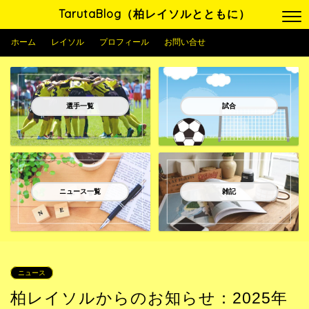
TarutaBlog（柏レイソルとともに）
ホーム
レイソル
プロフィール
お問い合せ
選手一覧
試合
ニュース一覧
雑記
ニュース
柏レイソルからのお知らせ：2025年