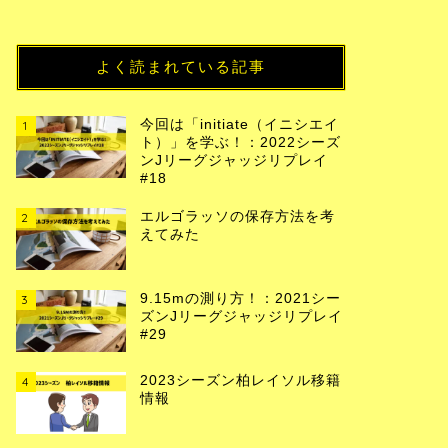
よく読まれている記事
今回は「initiate（イニシエイ
1
ト）」を学ぶ！：2022シーズ
ンJリーグジャッジリプレイ
#18
エルゴラッソの保存方法を考
2
えてみた
9.15mの測り方！：2021シー
3
ズンJリーグジャッジリプレイ
#29
2023シーズン柏レイソル移籍
4
情報