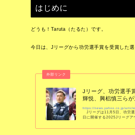
はじめに
どうも！Taruta（たるた）です。
今日は、Jリーグから功労選手賞を受賞した
Jリーグ、功労選手
輝悦、興梠慎三らが
https://news.yahoo.co.jp/art
Jリーグは11月5日、功労選
日に開催する2025Jリーグ
は、青山敏弘（サンフレ