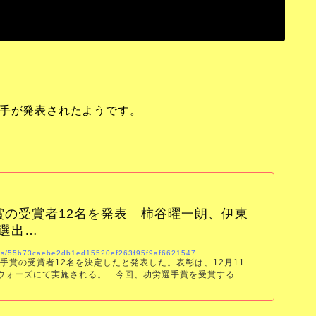
選手が発表されたようです。
賞の受賞者12名を発表 柿谷曜一朗、伊東
選出…
icles/55b73caebe2db1ed15520ef263f95f9af6621547
手賞の受賞者12名を決定したと発表した。表彰は、12月11
アウォーズにて実施される。 今回、功労選手賞を受賞するの