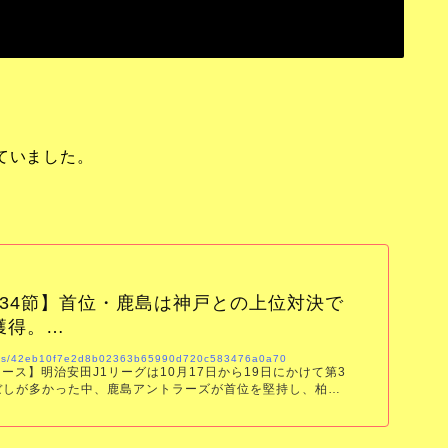
ていました。
第34節】首位・鹿島は神戸との上位対決で
獲得。…
ticles/42eb10f7e2d8b02363b65990d720c583476a0a70
ース】明治安田J1リーグは10月17日から19日にかけて第3
ぼしが多かった中、鹿島アントラーズが首位を堅持し、柏レ
。