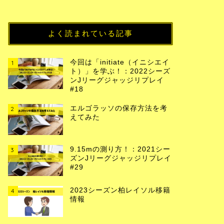
よく読まれている記事
今回は「initiate（イニシエイ
1
ト）」を学ぶ！：2022シーズ
ンJリーグジャッジリプレイ
#18
エルゴラッソの保存方法を考
2
えてみた
9.15mの測り方！：2021シー
3
ズンJリーグジャッジリプレイ
#29
2023シーズン柏レイソル移籍
4
情報