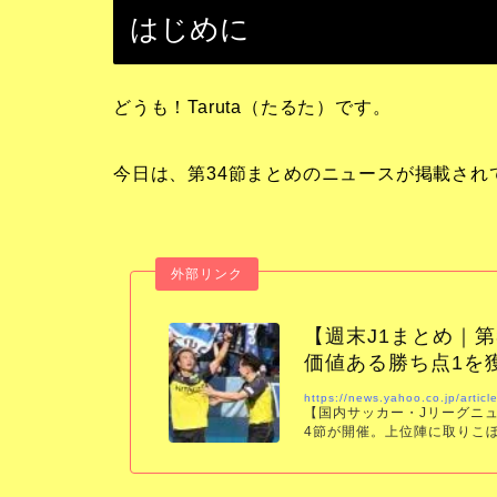
はじめに
どうも！Taruta（たるた）です。
今日は、第34節まとめのニュースが掲載され
【週末J1まとめ｜
価値ある勝ち点1を
https://news.yahoo.co.jp/ar
【国内サッカー・Jリーグニュ
4節が開催。上位陣に取りこ
イソルが2位で追走している